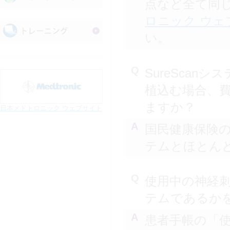
点など全て同
ロニック ウェ
い。
Q
SureScan
植込む場合、
ますか？
日本メドトロニック ウェブサイト
A
国民健康保険
テムとほとん
Q
使用中の神経刺
テムであるか
A
患者手帳の「